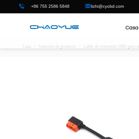
+86 755 2586 5848
lizhi@cyobd.com
Casa
Casa
/
Solución de producto
/
Cable de extensión OBD para a