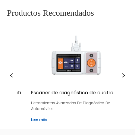
Productos Recomendados
ortátil 
Escáner de diagnóstico de cuatro 
M601 
sistemas M500
diag
o De 
Herramientas Avanzadas De Diagnóstico De 
Herram
Automóviles
Automó
Leer más
Leer m