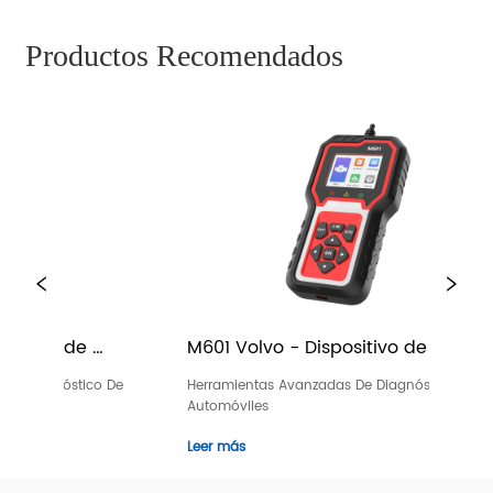
Productos Recomendados
601 Volvo - Dispositivo de 
M601 DS - Disposi
iagnóstico de sistemas completos
de sistemas com
erramientas Avanzadas De Diagnóstico De 
Herramientas Avanzada
utomóviles
Automóviles
eer más
Leer más