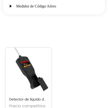
Medidor de Código Aéreo
Detector de líquido de 
frenos V066
Precio competitivo